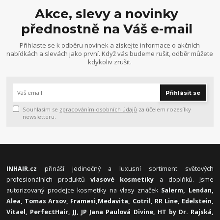
Akce, slevy a novinky
přednostně na Váš e-mail
Přihlaste se k odběru novinek a získejte informace o akčních
nabídkách a slevách jako první. Když vás budeme rušit, odběr můžete
kdykoliv zrušit.
Přihlásit se
Souhlasím se
zpracováním osobních údajů
za účelem rozesílky
newsletteru.
INHAIR.cz
přináší jedinečný a luxusní sortiment světových
profesionálních produktů
vlasové kosmetiky
a doplňků. Jsme
autorizovaný prodejce kosmetiky na vlasy značek
Salerm, Lendan,
Alea, Tomas Arsov, Framesi,
Medavita, Cotril, RR Line, Edelstein,
Vitael,
PerfectHair, JJ, JP Jana Paulová Divine, HT by Dr. Rajská,