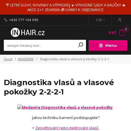
🌴 LETNÍ SLEVY, NOVINKY A VÝPRODEJ ☀️ VÝHODNÉ SADY A BALÍČKY 🔥
AKCE 2+1 ZDARMA 🎁 DÁRKY K OBJEDNÁVCE
+420 777 164 090
CZK
0
0 Kč
Menu
Úvod
AKADEMIE
Diagnostika vlasů a vlasové pokožky 2-2-2-1
Diagnostika vlasů a vlasové
pokožky 2-2-2-1
Jakou techniku barvení podstupujete?
>
Zesvětlování nebo melírování vlasů