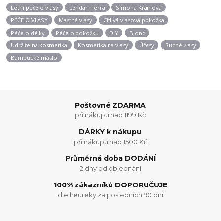
Letní péče o vlasy
Lendan Terra
Simona Krainová
PÉČE O VLASY
Mastné vlasy
Citlivá vlasová pokožka
Péče o délky
Péče o pokožku
DIY
Blond
Udržitelná kosmetika
Kosmetika na vlasy
Účesy
Suché vlasy
Bambucké máslo
Poštovné ZDARMA
při nákupu nad 1199 Kč
DÁRKY k nákupu
při nákupu nad 1500 Kč
Průměrná doba DODÁNÍ
2 dny od objednání
100% zákazníků DOPORUČUJE
dle heureky za posledních 90 dní