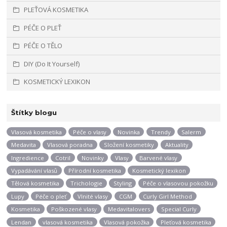
PLEŤOVÁ KOSMETIKA
PÉČE O PLEŤ
PÉČE O TĚLO
DIY (Do It Yourself)
KOSMETICKÝ LEXIKON
Štítky blogu
Vlasová kosmetika
Péče o vlasy
Novinka
Trendy
Salerm
Medavita
Vlasová poradna
Složení kosmetiky
Aktuality
Ingredience
Cotril
Novinky
Vlasy
Barvené vlasy
Vypadávání vlasů
Přírodní kosmetika
Kosmetický lexikon
Tělová kosmetika
Trichologie
Styling
Péče o vlasovou pokožku
Lupy
Péče o pleť
Vlnité vlasy
CGM
Curly Girl Method
Kosmetika
Poškozené vlasy
Medavitalovers
Special Curly
Lendan
vlasová kosmetika
Vlasová pokožka
Pleťová kosmetika