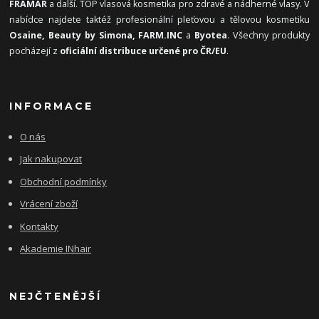
FRAMAR
a další. TOP vlasová kosmetika pro zdravé a nádherné vlasy. V
nabídce najdete taktéž profesionální pleťovou a tělovou kosmetiku
Osaine, Beauty by Simona, FARM.INC
a
Byotea
. Všechny produkty
pocházejí z
oficiální distribuce určené pro ČR/EU
.
INFORMACE
O nás
Jak nakupovat
Obchodní podmínky
Vrácení zboží
Kontakty
Akademie INhair
NEJČTENĚJŠÍ