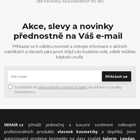
dle heureky za posledních 90 dní
Akce, slevy a novinky
přednostně na Váš e-mail
Přihlaste se k odběru novinek a získejte informace o akčních
nabídkách a slevách jako první. Když vás budeme rušit, odběr můžete
kdykoliv zrušit.
Přihlásit se
Souhlasím se
zpracováním osobních údajů
za účelem rozesílky
newsletteru.
INHAIR.cz
přináší jedinečný a luxusní sortiment světových
profesionálních produktů
vlasové kosmetiky
a doplňků. Jsme
autorizovaný prodejce kosmetiky na vlasy značek
Salerm, Lendan,