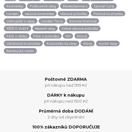
Kosmetika
Poškozené vlasy
Medavitalovers
Special Curly
Lendan
vlasová kosmetika
Vlasová pokožka
Pleťová kosmetika
Letní péče o vlasy
Lendan Terra
Simona Krainová
PÉČE O VLASY
Mastné vlasy
Citlivá vlasová pokožka
Péče o délky
Péče o pokožku
DIY
Blond
Udržitelná kosmetika
Kosmetika na vlasy
Účesy
Suché vlasy
Bambucké máslo
Poštovné ZDARMA
při nákupu nad 1199 Kč
DÁRKY k nákupu
při nákupu nad 1500 Kč
Průměrná doba DODÁNÍ
2 dny od objednání
100% zákazníků DOPORUČUJE