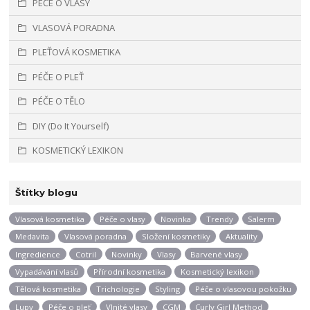
PÉČE O VLASY
VLASOVÁ PORADNA
PLEŤOVÁ KOSMETIKA
PÉČE O PLEŤ
PÉČE O TĚLO
DIY (Do It Yourself)
KOSMETICKÝ LEXIKON
Štítky blogu
Vlasová kosmetika
Péče o vlasy
Novinka
Trendy
Salerm
Medavita
Vlasová poradna
Složení kosmetiky
Aktuality
Ingredience
Cotril
Novinky
Vlasy
Barvené vlasy
Vypadávání vlasů
Přírodní kosmetika
Kosmetický lexikon
Tělová kosmetika
Trichologie
Styling
Péče o vlasovou pokožku
Lupy
Péče o pleť
Vlnité vlasy
CGM
Curly Girl Method