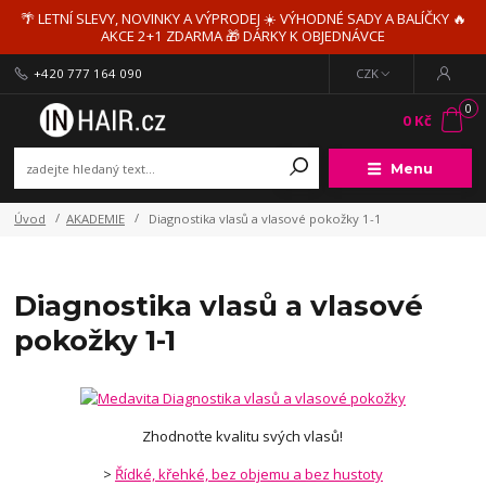
🌴 LETNÍ SLEVY, NOVINKY A VÝPRODEJ ☀️ VÝHODNÉ SADY A BALÍČKY 🔥
AKCE 2+1 ZDARMA 🎁 DÁRKY K OBJEDNÁVCE
+420 777 164 090
CZK
0
0 Kč
Menu
Úvod
AKADEMIE
Diagnostika vlasů a vlasové pokožky 1-1
Diagnostika vlasů a vlasové
pokožky 1-1
Zhodnoťte kvalitu svých vlasů!
>
Řídké, křehké, bez objemu a bez hustoty