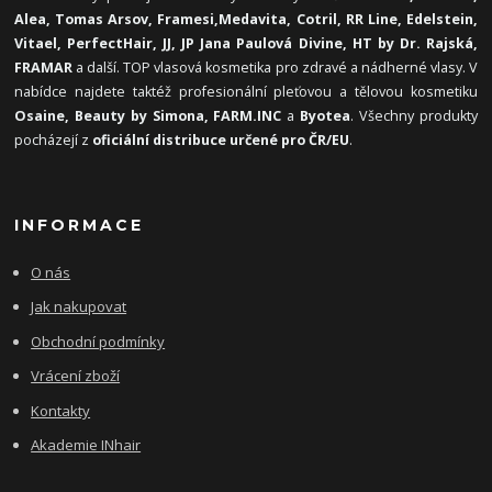
Alea, Tomas Arsov, Framesi,
Medavita, Cotril, RR Line, Edelstein,
Vitael,
PerfectHair, JJ, JP Jana Paulová Divine, HT by Dr. Rajská,
FRAMAR
a další. TOP vlasová kosmetika pro zdravé a nádherné vlasy. V
nabídce najdete taktéž profesionální pleťovou a tělovou kosmetiku
Osaine, Beauty by Simona, FARM.INC
a
Byotea
. Všechny produkty
pocházejí z
oficiální distribuce určené pro ČR/EU
.
INFORMACE
O nás
Jak nakupovat
Obchodní podmínky
Vrácení zboží
Kontakty
Akademie INhair